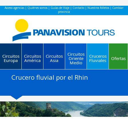
Acceso agencias
|
Quiénes somos
|
Guías de Viaje
|
Contacto
|
Nuestros folletos
|
Cambiar
provincia
Circuitos
Circuitos
Circuitos
Circuitos
Cruceros
Oriente
Ofertas
Europa
América
Asia
Fluviales
Medio
Crucero fluvial por el Rhin