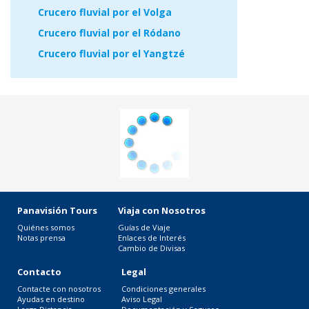
Crucero fluvial por el Volga
Crucero fluvial por el Ródano
Crucero fluvial por el Yangtzé
Panavisión Tours
Viaja con Nosotros
Quiénes somos
Guías de Viaje
Notas prensa
Enlaces de Interés
Cambio de Divisas
Contacto
Legal
Contacte con nosotros
Condiciones generales
Ayudas en destino
Aviso Legal