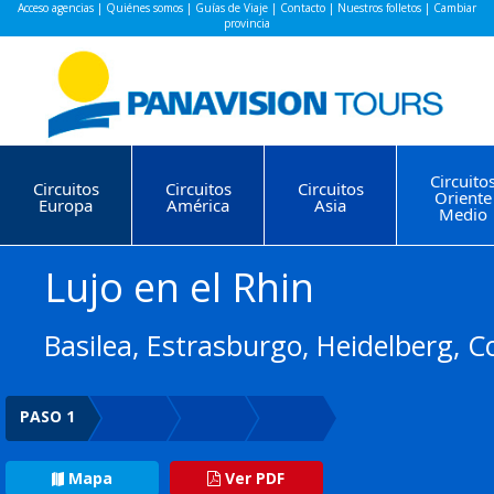
Acceso agencias
|
Quiénes somos
|
Guías de Viaje
|
Contacto
|
Nuestros folletos
|
Cambiar
provincia
Circuito
Circuitos
Circuitos
Circuitos
Oriente
Europa
América
Asia
Medio
Lujo en el Rhin
Basilea, Estrasburgo, Heidelberg, 
PASO 1
Mapa
Ver PDF