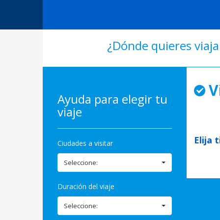
¿Dónde quieres viaja
V
Ayuda para elegir tu
viaje
Elija 
Ciudades a visitar
Seleccione:
Duración del viaje
Seleccione: