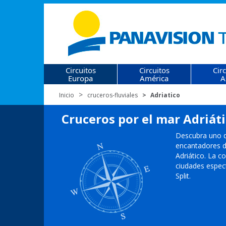
Circuitos
Circuitos
Cir
Europa
América
A
Inicio
cruceros-fluviales
Adriatico
Cruceros por el mar Adriát
Descubra uno d
encantadores d
Adriático. La 
ciudades espec
Split.