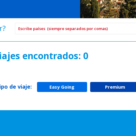
r?
iajes encontrados: 0
tipo de viaje:
Easy Going
Premium