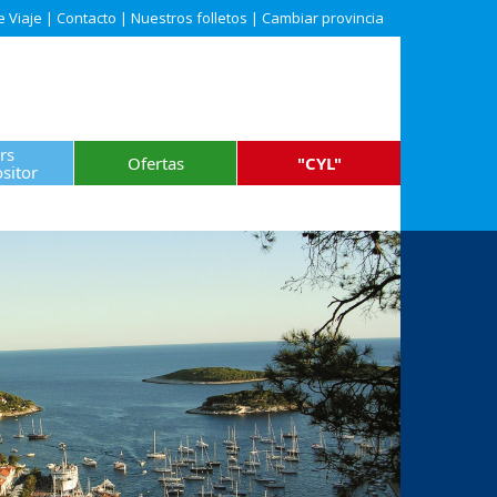
e Viaje
|
Contacto
|
Nuestros folletos
|
Cambiar provincia
rs
Ofertas
"CYL"
sitor