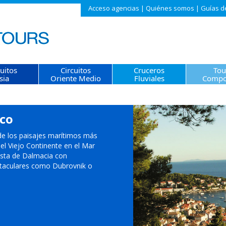
Acceso agencias
|
Quiénes somos
|
Guías d
cuitos
Circuitos
Cruceros
Tou
sia
Oriente Medio
Fluviales
Compo
ico
e los paisajes marítimos más
el Viejo Continente en el Mar
costa de Dalmacia con
taculares como Dubrovnik o