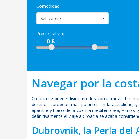
Comodidad
Seleccione:
Precio del viaje
0
0
€
€
0
0
€
Navegar por la cost
Croacia se puede dividir en dos zonas muy diferencia
destinos europeos más pujantes en la actualidad, ya q
apacible y típico de la cuenca mediterránea, y una
definitivamente el viaje a Croacia se acaba convirtie
Dubrovnik, la Perla del 