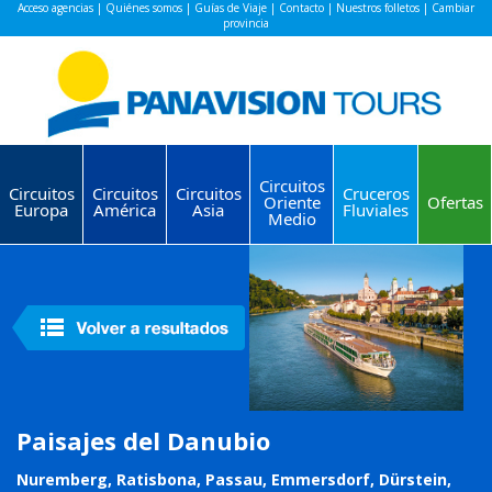
Acceso agencias
|
Quiénes somos
|
Guías de Viaje
|
Contacto
|
Nuestros folletos
|
Cambiar
provincia
Circuitos
Circuitos
Circuitos
Circuitos
Cruceros
Oriente
Ofertas
Europa
América
Asia
Fluviales
Medio
Paisajes del Danubio
Nuremberg, Ratisbona, Passau, Emmersdorf, Dürstein,