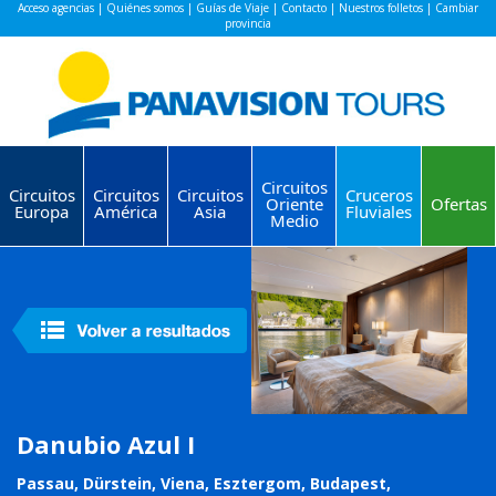
Acceso agencias
|
Quiénes somos
|
Guías de Viaje
|
Contacto
|
Nuestros folletos
|
Cambiar
provincia
Circuitos
Circuitos
Circuitos
Circuitos
Cruceros
Oriente
Ofertas
Europa
América
Asia
Fluviales
Medio
Danubio Azul I
Passau, Dürstein, Viena, Esztergom, Budapest,